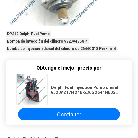
DP210 Delphi Fuel Pump
Bomba de inyección del cilindro 9320A485G 4
bomba de inyección diesel del cilindro de 2644C318 Perkins 4
Obtenga el mejor precio por
Delphi Fuel Injection Pump diesel
9320A217H 248-2366 2644H605
para PERKINS 1104C-44T
Continuar