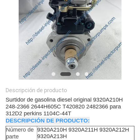
DEL
SITIO
POLÍTICA
DE
PRIVACIDAD
Descripción de producto
Surtidor de gasolina diesel original 9320A210H
248-2366 2644H605C T420820 2482366 para
312D2 perkins 1104C-44T
DESCRIPCIÓN DE PRODUCTO:
Número de
9320A210H 9320A211H 9320A212H
9320A213H
parte