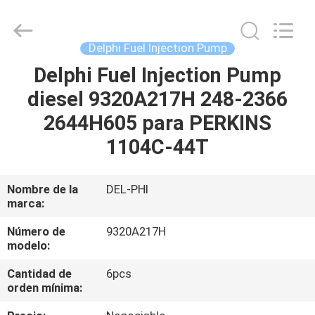
Guanlian
Hardware
Auto
Parts
Co.,
Delphi Fuel Injection Pump
Ltd..
All
Delphi Fuel Injection Pump
EN
Rights
Reserved.
diesel 9320A217H 248-2366
CASA
2644H605 para PERKINS
PRODUCTOS
1104C-44T
LOS
Nombre de la
DEL-PHI
marca:
VÍDEOS
Número de
9320A217H
modelo:
SOBRE
Cantidad de
6pcs
NOSOTROS
orden mínima: