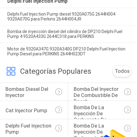
Delphi Fuel Injection Pump
Delphi Fuel Injection Pump diesel 9320A075G 2644H004
9320A070G para Perkins 2644H004JR
Bomba de inyección diesel del cilindro de DP210 Delphi Fuel
Pump 4 9520A433G 2644C318 para PERKINS
Motor de 9320A347G 9320A340G DP210 Delphi Fuel Injection
Pump Diesel para PERKINS 2644H023DT
Categorías Populares
Todos
Bombas Diesel Del 
Bomba Del Inyector 
Inyector
De Combustible De 
Bosch
Bomba De La 
Cat Injector Pump
Inyección De 
Carburante De 
Delphi Fuel Injection 
Bomba De La 
Denso
Pump
Inyección De 