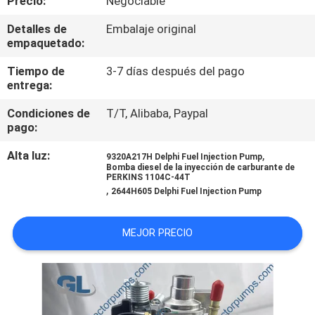
Precio:
Negociable
RECORRIDO
Detalles de
Embalaje original
POR
empaquetado:
LA
Tiempo de
3-7 días después del pago
FÁBRICA
entrega:
Condiciones de
T/T, Alibaba, Paypal
CONTROL
pago:
DE
Alta luz:
,
9320A217H Delphi Fuel Injection Pump
Bomba diesel de la inyección de carburante de
CALIDAD
PERKINS 1104C-44T
,
2644H605 Delphi Fuel Injection Pump
SOLICITAR
MEJOR PRECIO
UNA
CITA
MAPA