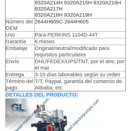
9320A214H 9320A215H 9320A216H
9320A217H
9320A218H 9320A219H
Número del
2644H605C 2644H605
OEM
Uso
Para PERKINS 1104D-44T
Garantía
6 meses
Embalaje
Original/neutral/modificado para
requisitos particulares
Envío
DHL/FEDEX/UPS/TNT, por el aire, por
el mar
Entrega
3-10 días laborables según su orden
Término del
T/T, Paypal, garantía del comercio de
pago
Alibaba, etc.
DETALLES DEL PRODUCTO: