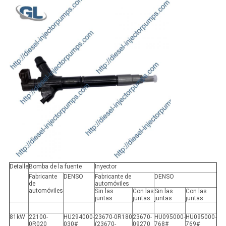
Detalle
Bomba de la fuente
Inyector
Fabricante
DENSO
Fabricante de
DENSO
de
automóviles
automóviles
Sin las
Con las
Sin las
Con las
juntas
juntas
juntas
juntas
81kW
22100-
HU294000-
23670-0R180
23670-
HU095000-
HU095000-
0R020
030#
(23670-
09270
768#
769#