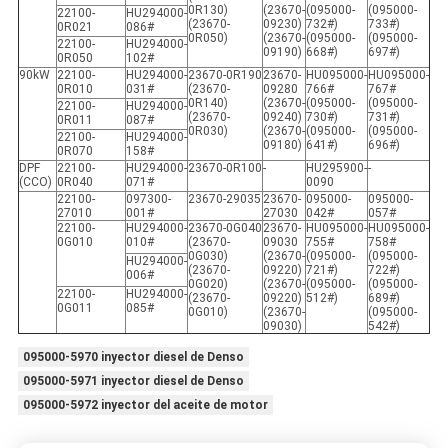
0R130)
(23670-
(095000-
(095000-
22100-
HU294000-
(23670-
09230)
732#)
733#)
0R021
086#
0R050)
(23670-
(095000-
(095000-
22100-
HU294000-
09190)
668#)
697#)
0R050
102#
90kW
22100-
HU294000-
23670-0R190
23670-
HU095000-
HU095000-
0R010
031#
(23670-
09280
766#
767#
0R140)
(23670-
(095000-
(095000-
22100-
HU294000-
(23670-
09240)
730#)
731#)
0R011
087#
0R030)
(23670-
(095000-
(095000-
22100-
HU294000-
09180)
641#)
696#)
0R070
158#
DPF
22100-
HU294000-
23670-0R100
-
HU295900-
-
(CCO)
0R040
071#
0090
22100-
097300-
23670-29035
23670-
095000-
095000-
27010
001#
27030
042#
057#
22100-
HU294000-
23670-0G040
23670-
HU095000-
HU095000-
0G010
010#
(23670-
09030
755#
758#
0G030)
(23670-
(095000-
(095000-
HU294000-
(23670-
09220)
721#)
722#)
006#
0G020)
(23670-
(095000-
(095000-
22100-
HU294000-
(23670-
09220)
512#)
689#)
0G011
085#
0G010)
(23670-
(095000-
09030)
542#)
095000-5970 inyector diesel de Denso
095000-5971 inyector diesel de Denso
095000-5972 inyector del aceite de motor