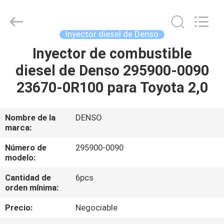
Guanlian
Hardware
Auto
Parts
Co.,
Inyector diesel de Denso
Ltd..
All
Inyector de combustible
EN
Rights
Reserved.
diesel de Denso 295900-0090
CASA
23670-0R100 para Toyota 2,0
PRODUCTOS
Nombre de la
DENSO
marca:
LOS
VÍDEOS
Número de
295900-0090
modelo:
Cantidad de
6pcs
SOBRE
orden mínima:
NOSOTROS
Precio:
Negociable