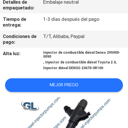
Detalles de
Embalaje neutral
RECORRIDO
empaquetado:
POR
Tiempo de
1-3 días después del pago
LA
entrega:
FÁBRICA
Condiciones de
T/T, Alibaba, Paypal
pago:
CONTROL
Alta luz:
Inyector de combustible diésel Denso 295900-
0090
DE
,
,
Inyector de combustible diésel Toyota 2.0
Inyector diésel DENSO 23670-0R100
CALIDAD
MEJOR PRECIO
SOLICITAR
UNA
CITA
MAPA