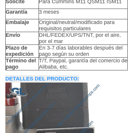
Solicite
Para Cummins M11 QSM11 ISM11
Garantía
3 meses
Embalaje
Original/neutral/modificado para
requisitos particulares
Envío
DHL/FEDEX/UPS/TNT, por el aire,
por el mar
Plazo de
En 3-7 días laborables después del
expedición
pago según su orden
Término del
T/T, Paypal, garantía del comercio de
pago
Alibaba, etc.
DETALLES DEL PRODUCTO: