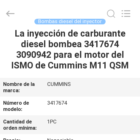
Guanlian
Hardware
Auto
Parts
Co.,
Bombas diesel del inyector
Ltd..
All
La inyección de carburante
EN
Rights
Reserved.
diesel bombea 3417674
CASA
3090942 para el motor del
PRODUCTOS
ISMO de Cummins M11 QSM
LOS
Nombre de la
CUMMINS
marca:
VÍDEOS
Número de
3417674
modelo:
SOBRE
Cantidad de
1PC
NOSOTROS
orden mínima: