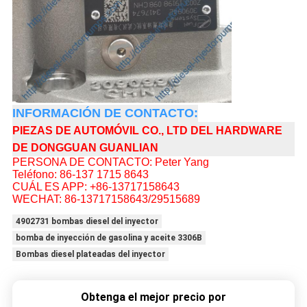
INFORMACIÓN DE CONTACTO:
PIEZAS DE AUTOMÓVIL CO., LTD DEL HARDWARE
DE DONGGUAN GUANLIAN
PERSONA DE CONTACTO: Peter Yang
Teléfono: 86-137 1715 8643
CUÁL ES APP: +86-13717158643
WECHAT: 86-13717158643/29515689
4902731 bombas diesel del inyector
bomba de inyección de gasolina y aceite 3306B
Bombas diesel plateadas del inyector
Obtenga el mejor precio por