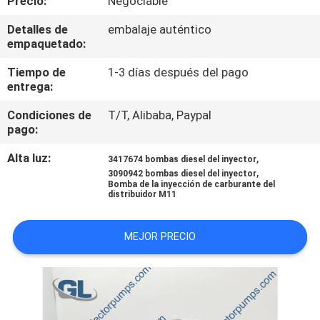
Precio:
Negociable
RECORRIDO
Detalles de
embalaje auténtico
POR
empaquetado:
LA
Tiempo de
1-3 días después del pago
FÁBRICA
entrega:
Condiciones de
T/T, Alibaba, Paypal
CONTROL
pago:
DE
Alta luz:
,
3417674 bombas diesel del inyector
,
CALIDAD
3090942 bombas diesel del inyector
Bomba de la inyección de carburante del
distribuidor M11
SOLICITAR
MEJOR PRECIO
UNA
CITA
MAPA