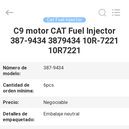
Guanlian
Hardware
Auto
Parts
Co.,
Cat Fuel Injector
Ltd..
All
C9 motor CAT Fuel Injector
EN
Rights
Reserved.
387-9434 3879434 10R-7221
CASA
10R7221
PRODUCTOS
Número de
387-9434
modelo:
LOS
VÍDEOS
Cantidad de
6pcs
orden mínima:
Precio:
Negociable
SOBRE
NOSOTROS
Detalles de
Embalaje neutral
empaquetado: