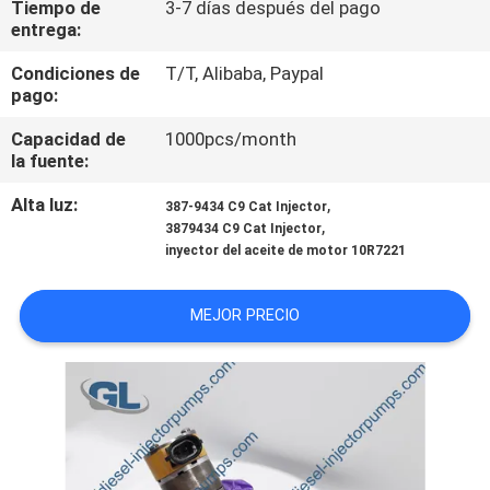
Tiempo de
3-7 días después del pago
RECORRIDO
entrega:
POR
Condiciones de
T/T, Alibaba, Paypal
LA
pago:
FÁBRICA
Capacidad de
1000pcs/month
la fuente:
CONTROL
Alta luz:
,
387-9434 C9 Cat Injector
,
DE
3879434 C9 Cat Injector
inyector del aceite de motor 10R7221
CALIDAD
MEJOR PRECIO
SOLICITAR
UNA
CITA
MAPA