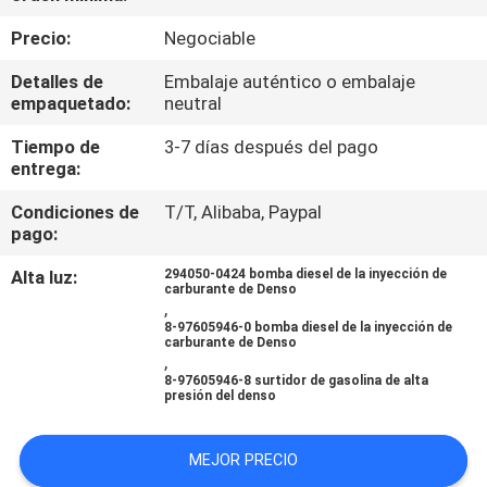
RECORRIDO
Precio:
Negociable
POR
Detalles de
Embalaje auténtico o embalaje
LA
empaquetado:
neutral
FÁBRICA
Tiempo de
3-7 días después del pago
entrega:
CONTROL
Condiciones de
T/T, Alibaba, Paypal
DE
pago:
CALIDAD
Alta luz:
294050-0424 bomba diesel de la inyección de
carburante de Denso
,
8-97605946-0 bomba diesel de la inyección de
SOLICITAR
carburante de Denso
,
UNA
8-97605946-8 surtidor de gasolina de alta
presión del denso
CITA
MEJOR PRECIO
MAPA