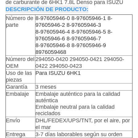
de carburante de 6HK1 7.8L Denso para ISUZU
DESCRIPCIÓN DE PRODUCTO:
Número de
8-97605946-0 8-97605946-1 8-
parte
97605946-2 8-97605946-3
8-97605946-4 8-97605946-5 8-
97605946-6 8-97605946-7
8-97605946-8 8-97605946-9
8976059468
Número del
294050-0420 294050-0421 294050-
OEM
0422 294050-0423
Uso de las
Para ISUZU 6HK1
piezas
Garantía
3 meses
Embalaje
Embalaje auténtico para la calidad
auténtica
Embalaje neutral para la calidad
reciclados
Envío
DHL/FEDEX/UPS/TNT, por el aire, por
el mar
Entrega
3-7 días laborables según su orden