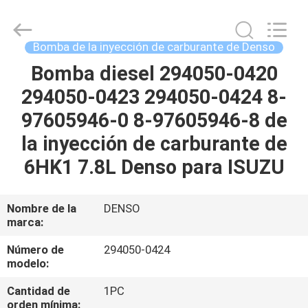
Guanlian
Hardware
Auto
Parts
Co.,
Bomba de la inyección de carburante de Denso
Ltd..
All
Bomba diesel 294050-0420
EN
Rights
Reserved.
294050-0423 294050-0424 8-
CASA
97605946-0 8-97605946-8 de
PRODUCTOS
la inyección de carburante de
6HK1 7.8L Denso para ISUZU
LOS
VÍDEOS
Nombre de la
DENSO
marca:
SOBRE
Número de
294050-0424
modelo:
NOSOTROS
Cantidad de
1PC
orden mínima: