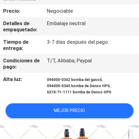
RECORRIDO
Precio:
Negociable
POR
Detalles de
Embalaje neutral
LA
empaquetado:
FÁBRICA
Tiempo de
3-7 días después del pago
entrega:
CONTROL
Condiciones de
T/T, Alibaba, Paypal
DE
pago:
CALIDAD
Alta luz:
,
094000-0342 bomba del gasoil
,
094000-0340 bomba de Denso HP0
6218-71-1111 bomba de Denso HP0
SOLICITAR
UNA
MEJOR PRECIO
CITA
MAPA