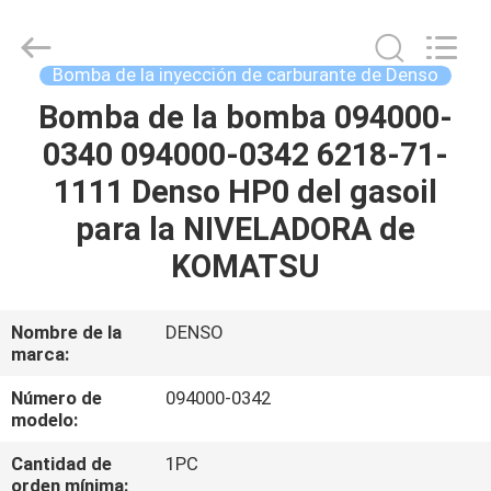
Guanlian
Hardware
Auto
Parts
Co.,
Bomba de la inyección de carburante de Denso
Ltd..
All
Bomba de la bomba 094000-
EN
Rights
Reserved.
0340 094000-0342 6218-71-
CASA
1111 Denso HP0 del gasoil
PRODUCTOS
para la NIVELADORA de
KOMATSU
LOS
VÍDEOS
Nombre de la
DENSO
marca:
SOBRE
Número de
094000-0342
modelo:
NOSOTROS
Cantidad de
1PC
orden mínima: