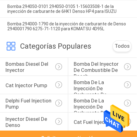
Bomba 294050-0101 294050-0105 1-15603508-1 de la
inyección de carburante de 6HK1 Denso HP4 para ISUZU
Bomba 294000-1790 de la inyección de carburante de Denso
2940001790 6275-71-1120 para KOMATSU 4D95L
Categorías Populares
Todos
Bombas Diesel Del 
Bomba Del Inyector 
Inyector
De Combustible De 
Bosch
Bomba De La 
Cat Injector Pump
Inyección De 
Carburante De 
Delphi Fuel Injection 
Bomba De La 
Denso
Pump
Inyección De 
Carburante De 
Inyector Diesel De 
Yanmar
Cat Fuel Injector
Denso