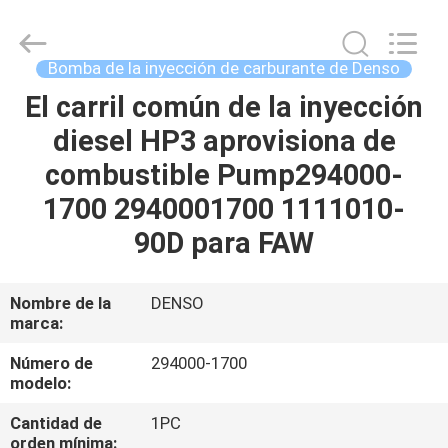
Guanlian
Hardware
Auto
Parts
Co.,
Bomba de la inyección de carburante de Denso
Ltd..
All
El carril común de la inyección
EN
Rights
Reserved.
diesel HP3 aprovisiona de
CASA
combustible Pump294000-
PRODUCTOS
1700 2940001700 1111010-
90D para FAW
LOS
VÍDEOS
Nombre de la
DENSO
marca:
SOBRE
Número de
294000-1700
modelo:
NOSOTROS
Cantidad de
1PC
orden mínima: