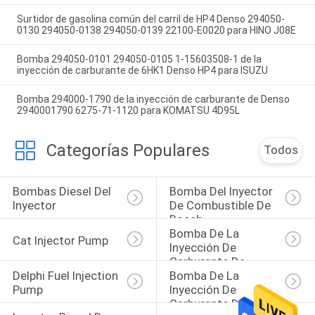
Surtidor de gasolina común del carril de HP4 Denso 294050-
0130 294050-0138 294050-0139 22100-E0020 para HINO J08E
Bomba 294050-0101 294050-0105 1-15603508-1 de la
inyección de carburante de 6HK1 Denso HP4 para ISUZU
Bomba 294000-1790 de la inyección de carburante de Denso
2940001790 6275-71-1120 para KOMATSU 4D95L
Categorías Populares
Todos
Bombas Diesel Del 
Bomba Del Inyector 
Inyector
De Combustible De 
Bosch
Bomba De La 
Cat Injector Pump
Inyección De 
Carburante De 
Delphi Fuel Injection 
Bomba De La 
Denso
Pump
Inyección De 
Carburante De 