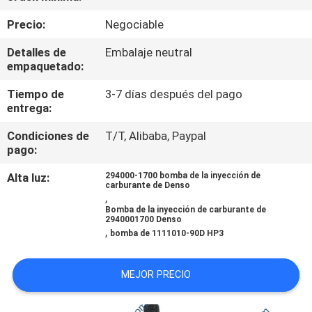
RECORRIDO
Precio:
Negociable
POR
Detalles de
Embalaje neutral
LA
empaquetado:
FÁBRICA
Tiempo de
3-7 días después del pago
entrega:
CONTROL
Condiciones de
T/T, Alibaba, Paypal
DE
pago:
CALIDAD
Alta luz:
294000-1700 bomba de la inyección de
carburante de Denso
,
Bomba de la inyección de carburante de
SOLICITAR
2940001700 Denso
,
bomba de 1111010-90D HP3
UNA
CITA
MEJOR PRECIO
MAPA