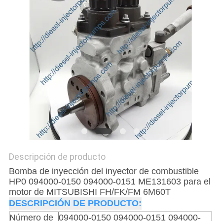
DEL
SITIO
POLÍTICA
DE
PRIVACIDAD
Descripción de producto
Bomba de inyección del inyector de combustible
HP0 094000-0150 094000-0151 ME131603 para el
motor de MITSUBISHI FH/FK/FM 6M60T
DESCRIPCIÓN DE PRODUCTO:
Número de
094000-0150 094000-0151
094000-