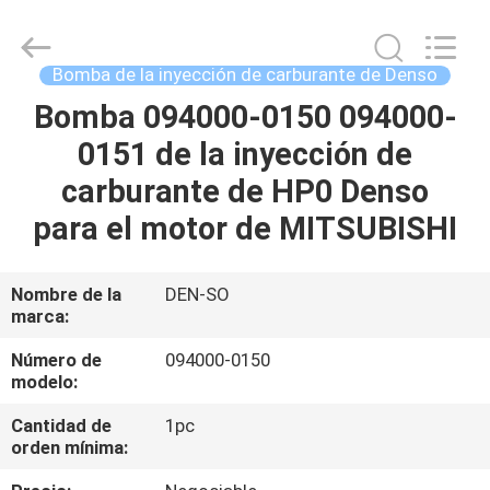
Guanlian
Hardware
Auto
Parts
Co.,
Bomba de la inyección de carburante de Denso
Ltd..
All
Bomba 094000-0150 094000-
EN
Rights
Reserved.
0151 de la inyección de
CASA
carburante de HP0 Denso
PRODUCTOS
para el motor de MITSUBISHI
LOS
Nombre de la
DEN-SO
marca:
VÍDEOS
Número de
094000-0150
modelo:
SOBRE
Cantidad de
1pc
NOSOTROS
orden mínima: