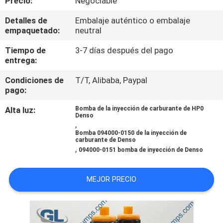
Precio:
Negociable
RECORRIDO
Detalles de
Embalaje auténtico o embalaje
POR
empaquetado:
neutral
LA
Tiempo de
3-7 días después del pago
FÁBRICA
entrega:
Condiciones de
T/T, Alibaba, Paypal
CONTROL
pago:
DE
Alta luz:
Bomba de la inyección de carburante de HP0
Denso
CALIDAD
,
Bomba 094000-0150 de la inyección de
carburante de Denso
,
094000-0151 bomba de inyección de Denso
SOLICITAR
UNA
MEJOR PRECIO
CITA
MAPA