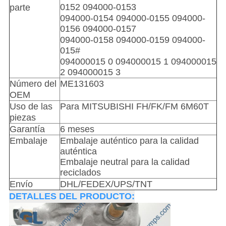
0152
094000-0153
parte
094000-0154
094000-0155
094000-
0156
094000-0157
094000-0158
094000-0159
094000-
015#
094000015
0 094000015
1 094000015
2 094000015
3
Número del
ME131603
OEM
Uso de las
Para MITSUBISHI FH/FK/FM 6M60T
piezas
Garantía
6 meses
Embalaje
Embalaje auténtico para la calidad
auténtica
Embalaje neutral para la calidad
reciclados
Envío
DHL/FEDEX/UPS/TNT
DETALLES DEL PRODUCTO: